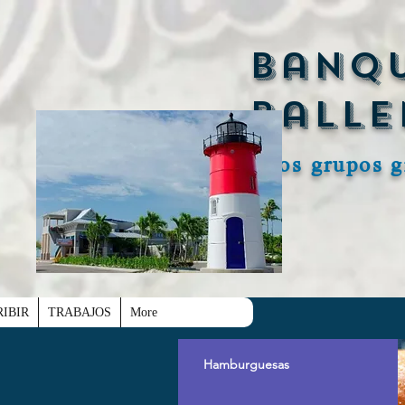
Banqu
balle
Los grupos 
IBIR
TRABAJOS
More
Hamburguesas