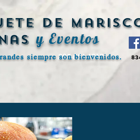
ete de marisc
y Eventos
nas
305-664-4940
grandes siempre son bienvenidos.
83